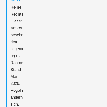
Keine
Rechtsberatung.
Dieser
Artikel
beschreibt
den
allgemeinen
regulatorischen
Rahmen
Stand
Mai
2026.
Regeln
ändern
sich,