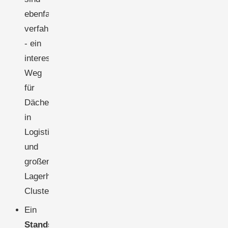
ebenfalls
verfahrensfrei
- ein
interessanter
Weg
für
Dächer
in
Logistikparks
und
großen
Lagerhallen-
Clustern.
Ein
Standsicherheitsnachweis