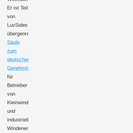
Er ist Teil
von
LuvSides
übergeordneter
Säule
zum
deutschen
Genehmigungsrahmen
für
Betreiber
von
Kleinwindanlagen
und
industrielle
Windenergie.