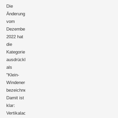
Die
Änderung
vom
Dezember
2022 hat
die
Kategorie
ausdrücklich
als
"Klein-
Windenergieanlagen"
bezeichnet.
Damit ist
klar:
Vertikalachsenanlagen