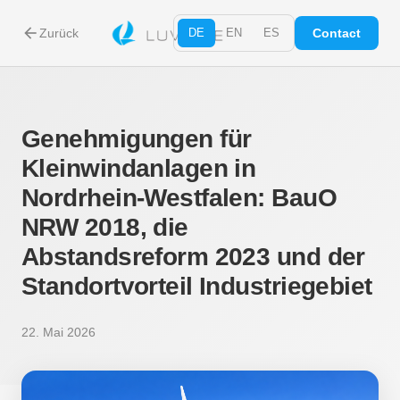
arrow_back
Zurück
DE
EN
ES
Contact
Genehmigungen für
Kleinwindanlagen in
Nordrhein-Westfalen: BauO
NRW 2018, die
Abstandsreform 2023 und der
Standortvorteil Industriegebiet
22. Mai 2026