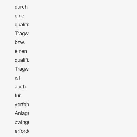
durch
eine
qualifizierte
Tragwerksplanerin
bzw.
einen
qualifizierten
Tragwerksplaner
ist
auch
für
verfahrensfreie
Anlagen
zwingend
erforderlich.