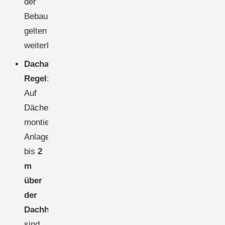
der
Bebauungsplan
gelten
weiterhin.
Dachanlagen-
Regel:
Auf
Dächern
montierte
Anlagen
bis
2
m
über
der
Dachhaut
sind