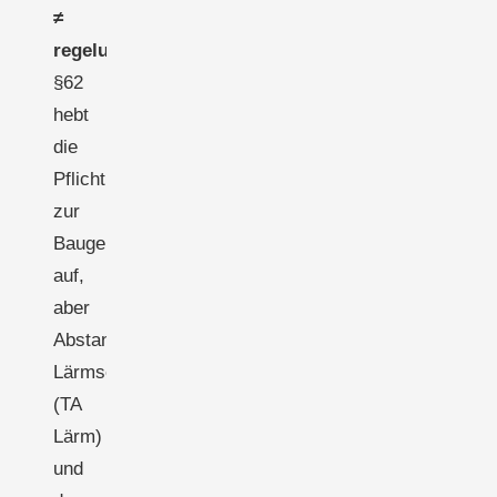
≠
regelungsfrei.
§62
hebt
die
Pflicht
zur
Baugenehmigung
auf,
aber
Abstandsflächen,
Lärmschutz
(TA
Lärm)
und