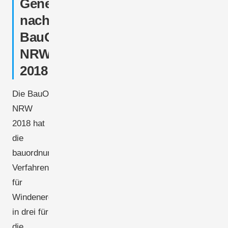
Genehmigungsstufen
nach
BauO
NRW
2018
Die BauO
NRW
2018 hat
die
bauordnungsrechtlichen
Verfahren
für
Windenergieanlagen
in drei für
die