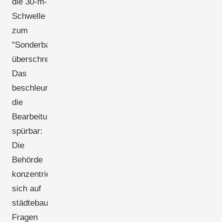
die 30-m-
Schwelle
zum
"Sonderbau"
überschreiten.
Das
beschleunigt
die
Bearbeitung
spürbar:
Die
Behörde
konzentriert
sich auf
städtebauliche
Fragen