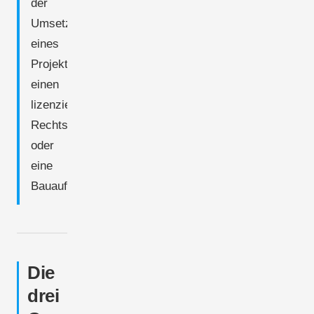
der
Umsetzung
eines
Projekts
einen
lizenzierten
Rechtsanwalt
oder
eine
Bauaufsichtsbehörde.
Die
drei