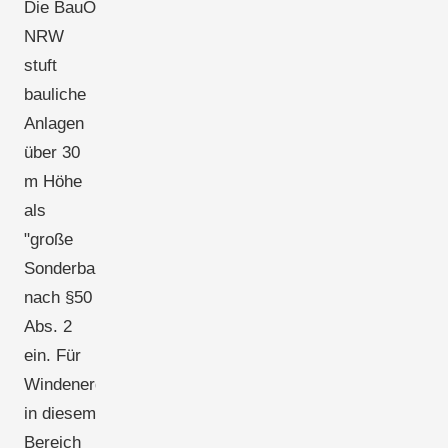
Die BauO
NRW
stuft
bauliche
Anlagen
über 30
m Höhe
als
"große
Sonderbauten"
nach §50
Abs. 2
ein. Für
Windenergieanlagen
in diesem
Bereich