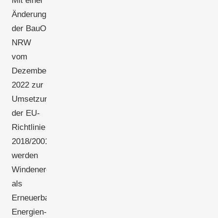
Mit einer
Änderung
der BauO
NRW
vom
Dezember
2022 zur
Umsetzung
der EU-
Richtlinie
2018/2001
werden
Windenergieanlagen
als
Erneuerbare-
Energien-