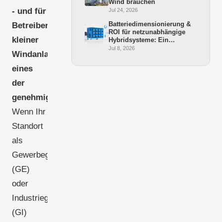
Wind brauchen
- und für
Jul 24, 2026
Batteriedimensionierung &
Betreiber
ROI für netzunabhängige
kleiner
Hybridsysteme: Ein
Praxisleitfaden
Jul 8, 2026
Windanlagen
eines
der
genehmigungsfreundlichsten.
Wenn Ihr
Standort
als
Gewerbegebiet
(GE)
oder
Industriegebiet
(GI)