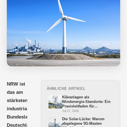
NRW ist
ÄHNLICHE ARTIKEL
das am
Kläranlagen als
stärksten
Windenergie-Standorte: Ein
Praxisleitfaden für
industrialisierte
Bürgermeister und
Jul 27, 2026
Stadtwerke
Bundesland
Die Solar-Lücke: Warum
abgelegene 5G-Masten
Deutschlands