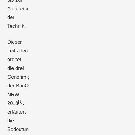
Anlieferung
der
Technik.
Dieser
Leitfaden
ordnet
die drei
Genehmigungsstufen
der BauO
NRW
[1]
2018
,
erläutert
die
Bedeutung