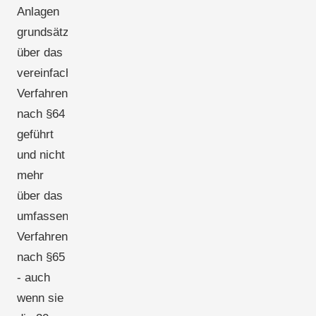
Anlagen
grundsätzlich
über das
vereinfachte
Verfahren
nach §64
geführt
und nicht
mehr
über das
umfassende
Verfahren
nach §65
- auch
wenn sie