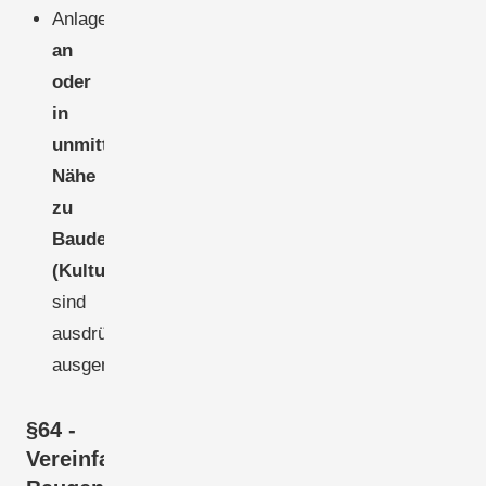
Anlagen
an
oder
in
unmittelbarer
Nähe
zu
Baudenkmälern
(Kulturdenkmäler)
sind
ausdrücklich
ausgenommen.
§64 -
Vereinfachtes