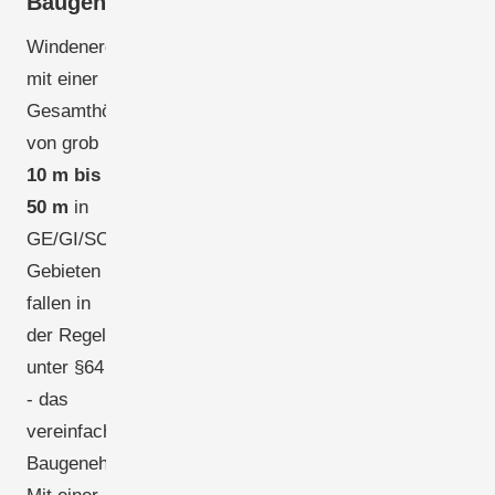
Baugenehmigungsverfahren
Windenergieanlagen
mit einer
Gesamthöhe
von grob
10 m bis
50 m
in
GE/GI/SO-
Gebieten
fallen in
der Regel
unter §64
- das
vereinfachte
Baugenehmigungsverfahren.