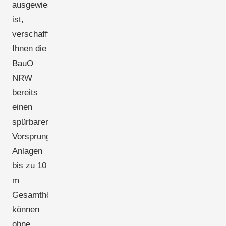
ausgewiesen
ist,
verschafft
Ihnen die
BauO
NRW
bereits
einen
spürbaren
Vorsprung:
Anlagen
bis zu 10
m
Gesamthöhe
können
ohne