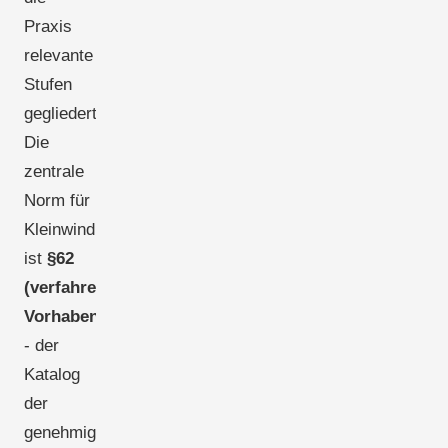
Praxis
relevante
Stufen
gegliedert.
Die
zentrale
Norm für
Kleinwind
ist
§62
(verfahrensfreie
Vorhaben)
- der
Katalog
der
genehmigungsfreien