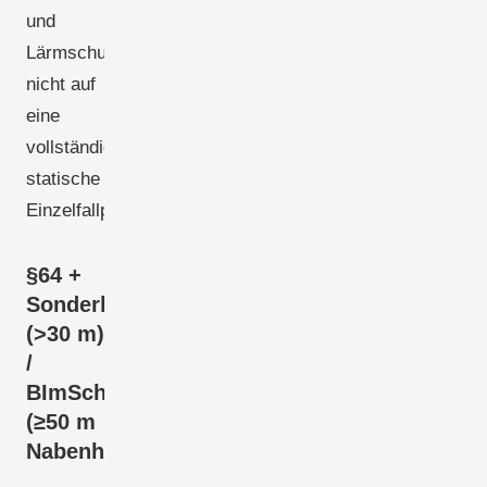
und
Lärmschutz,
nicht auf
eine
vollständige
statische
Einzelfallprüfung.
§64 +
Sonderbau
(>30 m)
/
BImSchG
(≥50 m
Nabenhöhe)