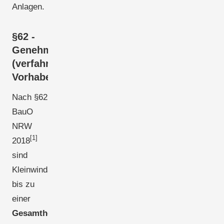
Anlagen.
§62 -
Genehmigungsfrei
(verfahrensfreie
Vorhaben)
Nach §62
BauO
NRW
[1]
2018
sind
Kleinwindanlagen
bis zu
einer
Gesamthöhe