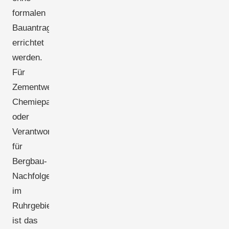
formalen
Bauantrag
errichtet
werden.
Für
Zementwerke,
Chemieparkbetreiber
oder
Verantwortliche
für
Bergbau-
Nachfolgeflächen
im
Ruhrgebiet
ist das