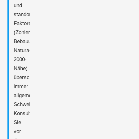
und
standortspezifische
Faktoren
(Zonierungsplan,
Bebauungsplan,
Natura-
2000-
Nähe)
überschreiben
immer
allgemeine
Schwellenwerte.
Konsultieren
Sie
vor