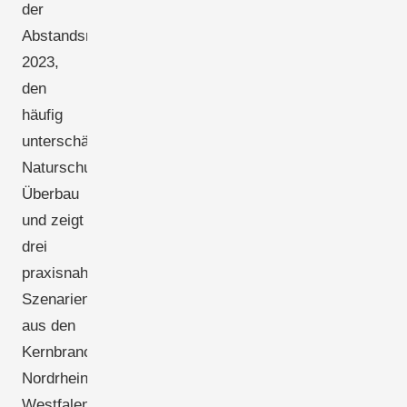
der
Abstandsreform
2023,
den
häufig
unterschätzten
Naturschutz-
Überbau
und zeigt
drei
praxisnahe
Szenarien
aus den
Kernbranchen
Nordrhein-
Westfalens.