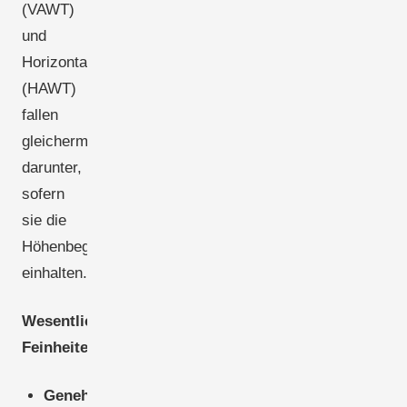
(VAWT)
und
Horizontalachsenanlagen
(HAWT)
fallen
gleichermaßen
darunter,
sofern
sie die
Höhenbegrenzung
einhalten.
Wesentliche
Feinheiten:
Genehmigungsfrei