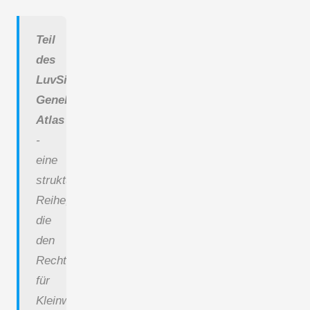
Teil
des
LuvSide
Genehmigungs-
Atlas
-
eine
strukturierte
Reihe,
die
den
Rechtsrahmen
für
Kleinwindkraftanlagen