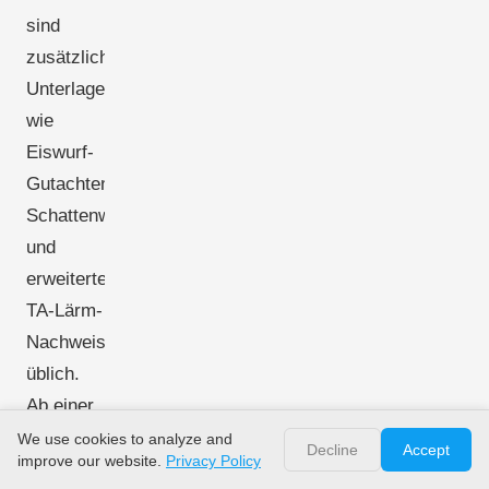
sind
zusätzliche
Unterlagen
wie
Eiswurf-
Gutachten,
Schattenwurfberechnungen
und
erweiterte
TA-Lärm-
Nachweise
üblich.
Ab einer
Nabenhöhe
We use cookies to analyze and
Decline
Accept
improve our website.
Privacy Policy
von
50 m