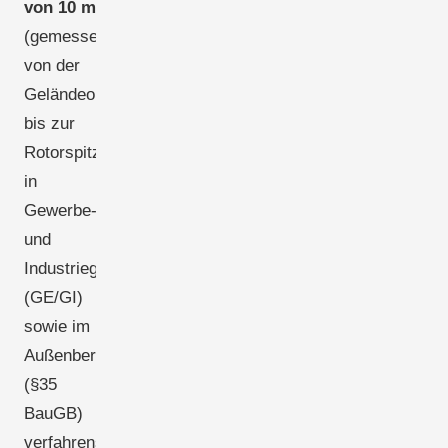
von 10 m
(gemessen
von der
Geländeoberfläche
bis zur
Rotorspitze)
in
Gewerbe-
und
Industriegebieten
(GE/GI)
sowie im
Außenbereich
(§35
BauGB)
verfahrensfrei.