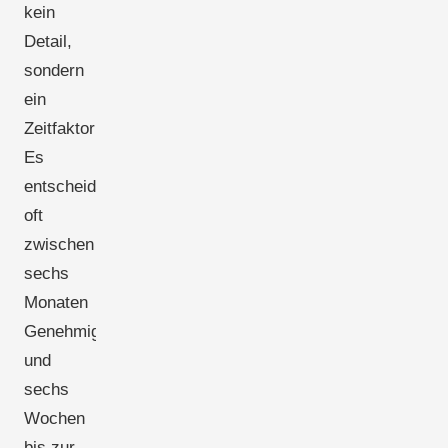
kein
Detail,
sondern
ein
Zeitfaktor:
Es
entscheidet
oft
zwischen
sechs
Monaten
Genehmigungsdauer
und
sechs
Wochen
bis zur