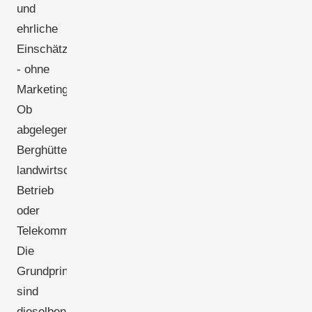
und
ehrliche
Einschätzungen
- ohne
Marketingsprache.
Ob
abgelegene
Berghütte,
landwirtschaftlicher
Betrieb
oder
Telekommunikationsstandort:
Die
Grundprinzipien
sind
dieselben.