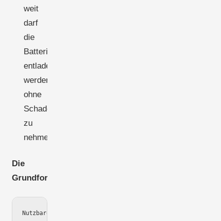
weit
darf
die
Batterie
entladen
werden,
ohne
Schaden
zu
nehmen?
Die
Grundformel:
Nutzbare Kapazität (kWh) = Tagesverbrauch (kWh) × Autonomi