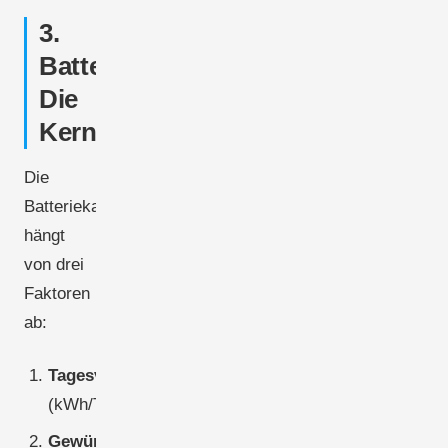
3.
Batteriedimensionierung:
Die
Kernformel
Die
Batteriekapazität
hängt
von drei
Faktoren
ab:
Tagesverbrauch
(kWh/Tag)
Gewünschte