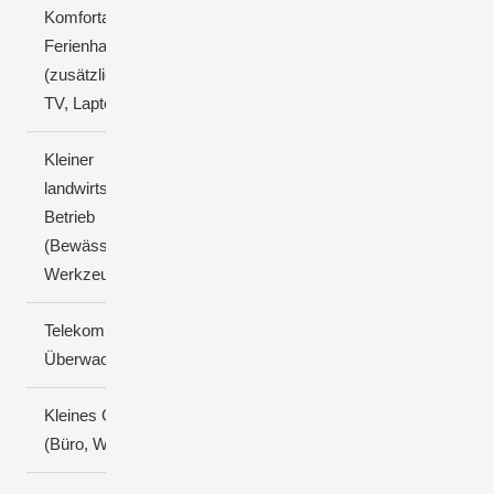
Komfortables
Ferienhaus
3-8 kWh
(zusätzlich Pumpe,
TV, Laptop)
Kleiner
landwirtschaftlicher
Betrieb
8-20 kWh
(Bewässerung,
Werkzeuge, Kühlung)
Telekommunikations-/
0,5-3 kWh
Überwachungsstation
Kleines Gewerbe
10-30 kWh
(Büro, Werkstatt)