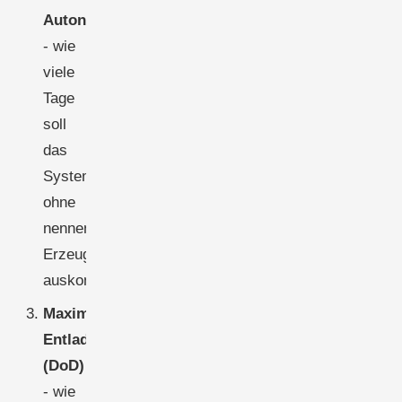
Autonomietage
- wie
viele
Tage
soll
das
System
ohne
nennenswerte
Erzeugung
auskommen?
Maximale
Entladetiefe
(DoD)
- wie