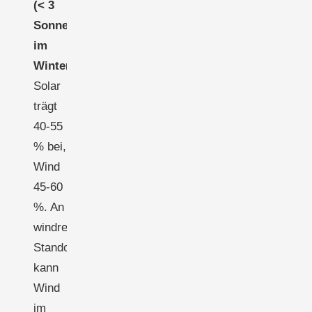
(< 3
Sonnenstunden/Tag
im
Winter):
Solar
trägt
40-55
% bei,
Wind
45-60
%. An
windreichen
Standorten
kann
Wind
im