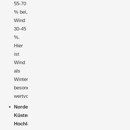
55-70
% bei,
Wind
30-45
%.
Hier
ist
Wind
als
Winterergänzung
besonders
wertvoll.
Nordeuropa,
Küstenregionen,
Hochlagen