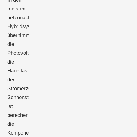
meisten
netzunabhängigen
Hybridsystemen
übernimmt
die
Photovoltaik
die
Hauptlast
der
Stromerzeugung.
Sonnenstrahlung
ist
berechenbarer,
die
Komponenten