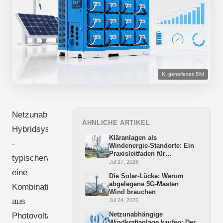
KI-generiertes Bild
Netzunabhängige
ÄHNLICHE ARTIKEL
Hybridsysteme
Kläranlagen als
-
Windenergie-Standorte: Ein
Praxisleitfaden für
typischerweise
Bürgermeister und
Jul 27, 2026
Stadtwerke
eine
Die Solar-Lücke: Warum
abgelegene 5G-Masten
Kombination
Wind brauchen
aus
Jul 24, 2026
Netzunabhängige
Photovoltaik,
Windkraftanlage kaufen: Der