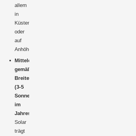
allem
in
Küstennähe
oder
auf
Anhöhen.
Mitteleuropa,
gemäßigte
Breiten
(3-5
Sonnenstunden/Tag
im
Jahresmittel):
Solar
trägt