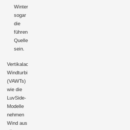
Winter
sogar
die
führende
Quelle
sein.
Vertikalachsen-
Windturbinen
(VAWTs)
wie die
LuvSide-
Modelle
nehmen
Wind aus