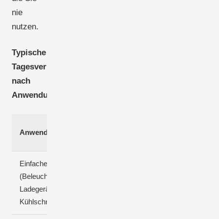
nie
nutzen.
Typische
Tagesverbräuche
nach
Anwendungsfall:
Tagesverbrauch
Anwendungsfall
(kWh/Tag)
Einfache Berghütte
(Beleuchtung,
1-3 kWh
Ladegeräte, kleiner
Kühlschrank)