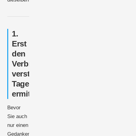
1.
Erst
den
Verbrauch
verstehen:
Tageslasten
ermitteln
Bevor
Sie auch
nur einen
Gedanken