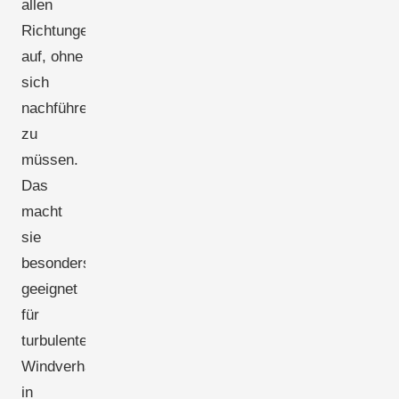
allen
Richtungen
auf, ohne
sich
nachführen
zu
müssen.
Das
macht
sie
besonders
geeignet
für
turbulente
Windverhältnisse
in