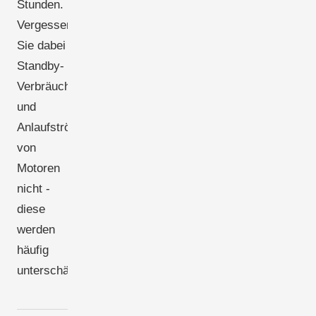
Stunden.
Vergessen
Sie dabei
Standby-
Verbräuche
und
Anlaufströme
von
Motoren
nicht -
diese
werden
häufig
unterschätzt.