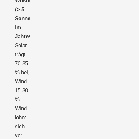
Wüstenregionen
(> 5
Sonnenstunden/Tag
im
Jahresmittel):
Solar
trägt
70-85
% bei,
Wind
15-30
%.
Wind
lohnt
sich
vor