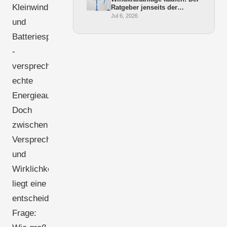
Kleinwindkraft
Ratgeber jenseits der
Wattangabe
Jul 6, 2026
und
Batteriespeicher
-
versprechen
echte
Energieautonomie.
Doch
zwischen
Versprechen
und
Wirklichkeit
liegt eine
entscheidende
Frage: