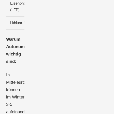
Eisenphosphat
80-90 %
3.000-6.000
(LFP)
Lithium-NMC
80 %
1.000-2.000
Warum
Autonomietage
wichtig
sind:
In
Mitteleuropa
können
im Winter
3-5
aufeinanderfolgende