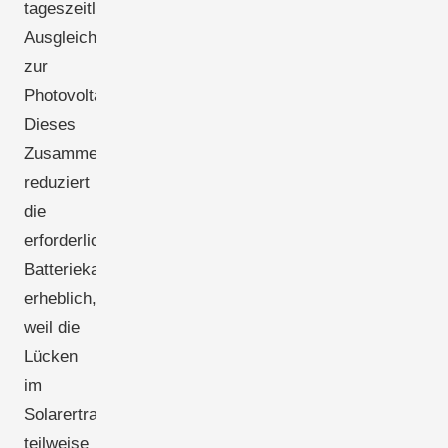
tageszeitliche
Ausgleich
zur
Photovoltaik.
Dieses
Zusammenspiel
reduziert
die
erforderliche
Batteriekapazität
erheblich,
weil die
Lücken
im
Solarertrag
teilweise