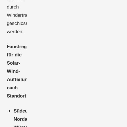
durch
Windertrag
geschlossen
werden.
Faustregel
für die
Solar-
Wind-
Aufteilung
nach
Standort:
Südeuropa,
Nordafrika,