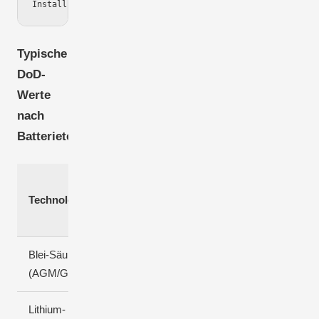
Typische
DoD-
Werte
nach
Batterietechnologie:
Typische
Empfohlene
Technologie
Lebensdauer
max. DoD
(Zyklen)
Blei-Säure
50 %
500-800
(AGM/Gel)
Lithium-