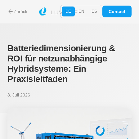
arrow_back
Zurück
DE
EN
ES
Contact
Batteriedimensionierung &
ROI für netzunabhängige
Hybridsysteme: Ein
Praxisleitfaden
8. Juli 2026