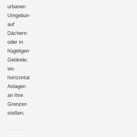
urbanen
Umgebungen,
auf
Dächern
oder in
hügeligem
Gelände,
wo
horizontale
Anlagen
an ihre
Grenzen
stoßen.