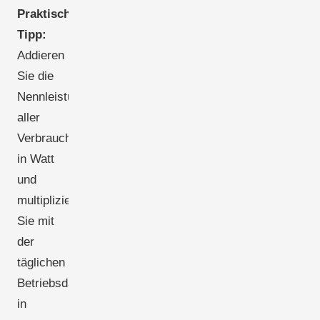
Praktischer
Tipp:
Addieren
Sie die
Nennleistung
aller
Verbraucher
in Watt
und
multiplizieren
Sie mit
der
täglichen
Betriebsdauer
in