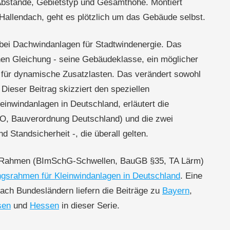
bstände, Gebietstyp und Gesamthöhe. Montiert
Hallendach, geht es plötzlich um das Gebäude selbst.
 bei Dachwindanlagen für Stadtwindenergie. Das
chen Gleichung - seine Gebäudeklasse, ein möglicher
t für dynamische Zusatzlasten. Das verändert sowohl
 Dieser Beitrag skizziert den speziellen
inwindanlagen in Deutschland, erläutert die
, Bauverordnung Deutschland) und die zwei
Standsicherheit -, die überall gelten.
n Rahmen (BImSchG-Schwellen, BauGB §35, TA Lärm)
srahmen für Kleinwindanlagen in Deutschland
. Eine
nach Bundesländern liefern die Beiträge zu
Bayern
,
sen
und
Hessen
in dieser Serie.