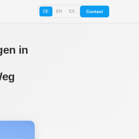
DE
EN
ES
Contact
en in
Weg