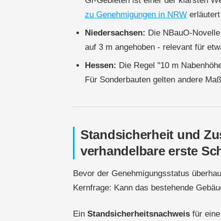
GI-Gebieten ist einer der klarsten W
zu Genehmigungen in NRW
erläutert
Niedersachsen:
Die NBauO-Novelle 
auf 3 m angehoben - relevant für e
Hessen:
Die Regel "10 m Nabenhöhe 
Für Sonderbauten gelten andere Maßs
Standsicherheit und Zus
verhandelbare erste Sch
Bevor der Genehmigungsstatus überhaupt
Kernfrage: Kann das bestehende Gebäud
Ein
Standsicherheitsnachweis
für eine