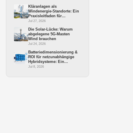
Kläranlagen als
Windenergie-Standorte: Ein
Praxisleitfaden für
Bürgermeister und
Jul 27, 2026
Stadtwerke
Die Solar-Lücke: Warum
abgelegene 5G-Masten
Wind brauchen
Jul 24, 2026
Batteriedimensionierung &
ROI für netzunabhängige
Hybridsysteme: Ein
Praxisleitfaden
Jul 8, 2026