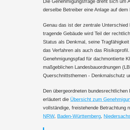
Die Genehmigungsfrage dreht sich um A
derselbe Betreiber eine Anlage auf dem 
Genau das ist der zentrale Unterschied
tragende Gebäude wird Teil der rechtli
Status als Denkmal, seine Tragfähigkei
das Verfahren als auch das Risikoprofil.
Genehmigungspfad für dachmontierte Kle
maßgeblichen Landesbauordnungen (LBO
Querschnittsthemen - Denkmalschutz und 
Den übergeordneten bundesrechtliche
erläutert die
Übersicht zum Genehmigung
vollständige, freistehende Betrachtung 
NRW
,
Baden-Württemberg
,
Niedersach