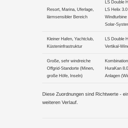
LS Double He
Resort, Marina, Uferlage,
LS Helix 3.0 
lärmsensibler Bereich
Windturbine
Solar-Syst
Kleiner Hafen, Yachtclub,
LS Double H
Küsteninfrastruktur
Vertikal-Win
Große, sehr windreiche
Kombination
Offgrid-Standorte (Minen,
HuraKan 8.0 
große Höfe, Inseln)
Anlagen (Wi
Diese Zuordnungen sind Richtwerte - eine
weiteren Verlauf.