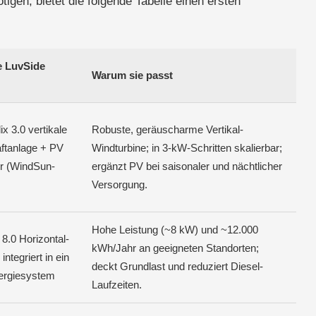
igen, bietet die folgende Tabelle einen ersten
 LuvSide
Warum sie passt
ix 3.0 vertikale
Robuste, geräuscharme Vertikal-
aftanlage + PV
Windturbine; in 3-kW-Schritten skalierbar;
r (WindSun-
ergänzt PV bei saisonaler und nächtlicher
Versorgung.
Hohe Leistung (~8 kW) und ~12.000
8.0 Horizontal-
kWh/Jahr an geeigneten Standorten;
integriert in ein
deckt Grundlast und reduziert Diesel-
ergiesystem
Laufzeiten.