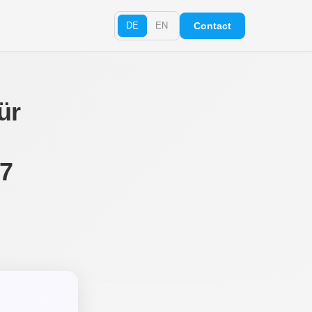
DE
EN
Contact
ür
 7