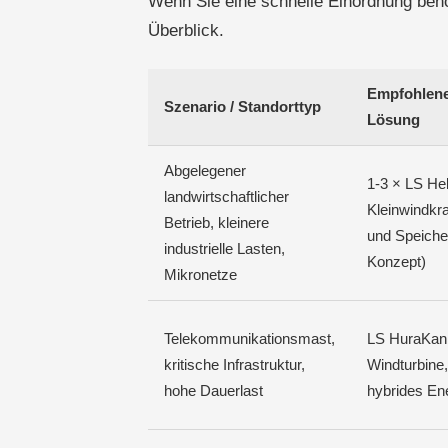
Wenn Sie eine schnelle Einordnung benöt
Überblick.
Empfohlene
Szenario / Standorttyp
Lösung
Abgelegener
1-3 × LS Hel
landwirtschaftlicher
Kleinwindkr
Betrieb, kleinere
und Speiche
industrielle Lasten,
Konzept)
Mikronetze
Telekommunikationsmast,
LS HuraKan 
kritische Infrastruktur,
Windturbine, 
hohe Dauerlast
hybrides En