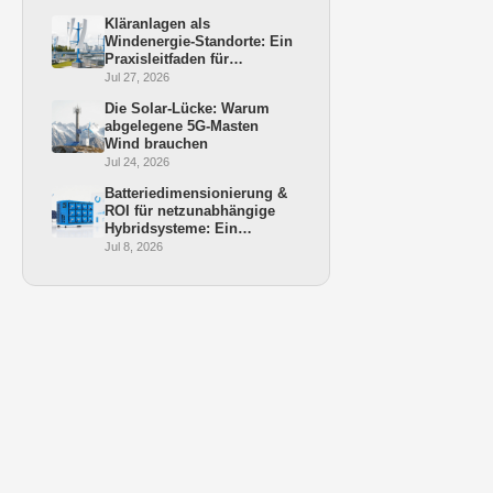
Kläranlagen als
Windenergie-Standorte: Ein
Praxisleitfaden für
Bürgermeister und
Jul 27, 2026
Stadtwerke
Die Solar-Lücke: Warum
abgelegene 5G-Masten
Wind brauchen
Jul 24, 2026
Batteriedimensionierung &
ROI für netzunabhängige
Hybridsysteme: Ein
Praxisleitfaden
Jul 8, 2026