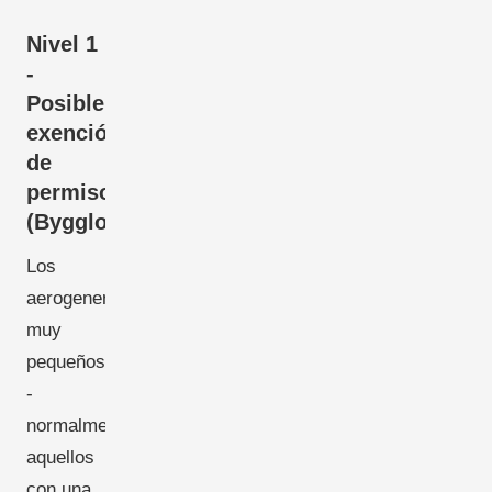
Nivel 1
-
Posible
exención
de
permiso
(Bygglovsfritt)
Los
aerogeneradores
muy
pequeños
-
normalmente
aquellos
con una