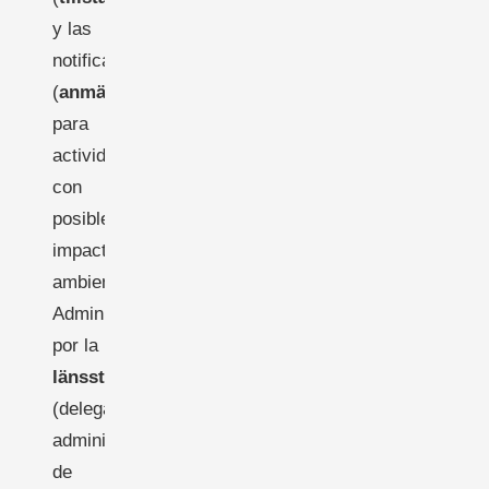
y las
notificaciones
(
anmälan
)
para
actividades
con
posible
impacto
ambiental.
Administrado
por la
länsstyrelse
(delegación
administrativa
de