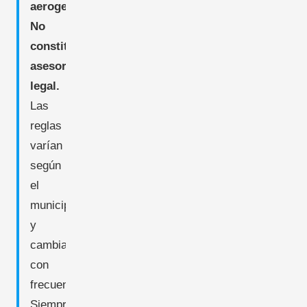
aerogeneradores.
No
constituye
asesoría
legal.
Las
reglas
varían
según
el
municipio
y
cambian
con
frecuencia.
Siempre