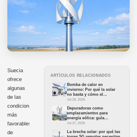
Suecia
ARTÍCULOS RELACIONADOS
ofrece
Bomba de calor en
algunas
invierno: Por qué la solar
no basta y cómo el
de las
minieólico cierra la brecha
Jul 29, 2026
condiciones
Depuradoras como
emplazamientos para
más
energía eólica: guía
práctica para alcaldes y
favorables
Jul 27, 2026
empresas municipales
La brecha solar: por qué las
de
torres 5G remotas necesitan