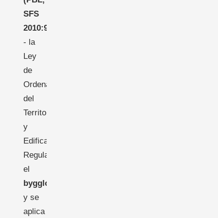
SFS
2010:900)
- la
Ley
de
Ordenación
del
Territorio
y
Edificación.
Regula
el
bygglov
y se
aplica