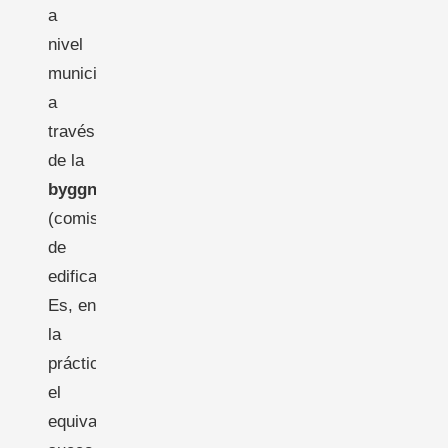
a
nivel
municipal
a
través
de la
byggnadsnämnd
(comisión
de
edificación).
Es, en
la
práctica,
el
equivalente