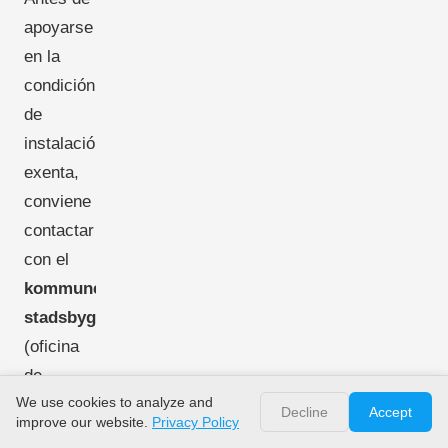
apoyarse
en la
condición
de
instalación
exenta,
conviene
contactar
con el
kommunens
stadsbyggnadskontor
(oficina
de
We use cookies to analyze and
planeamiento)
Decline
Accept
improve our website.
Privacy Policy
y obtener