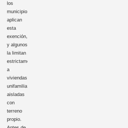
los
municipios
aplican
esta
exención,
y algunos
la limitan
estrictamente
a
viviendas
unifamiliares
aisladas
con
terreno
propio.
Antes de