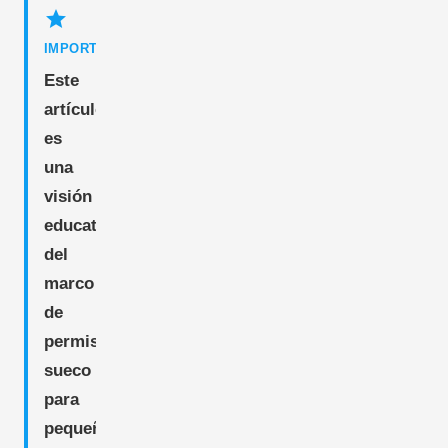
star
IMPORTANT
Este
artículo
es
una
visión
educativa
del
marco
de
permisos
sueco
para
pequeños