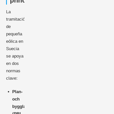
principales
La
tramitación
de
pequeña
eólica en
Suecia
se apoya
en dos
normas
clave:
Plan-
och
bygglagen
(PBL,