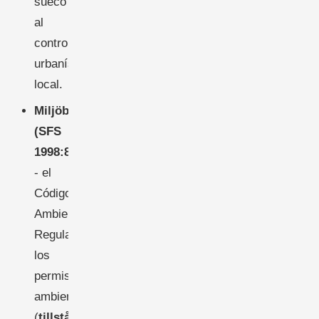
sueco
al
control
urbanístico
local.
Miljöbalken
(SFS
1998:808)
- el
Código
Ambiental.
Regula
los
permisos
ambientales
(
tillstånd
)