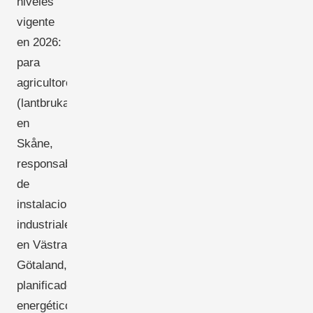
niveles
vigente
en 2026:
para
agricultores
(lantbrukare)
en
Skåne,
responsables
de
instalaciones
industriales
en Västra
Götaland,
planificadores
energéticos