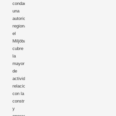
condado),
una
autoridad
regional,
el
Miljöbalken
cubre
la
mayoría
de
actividades
relacionadas
con la
construcción
y