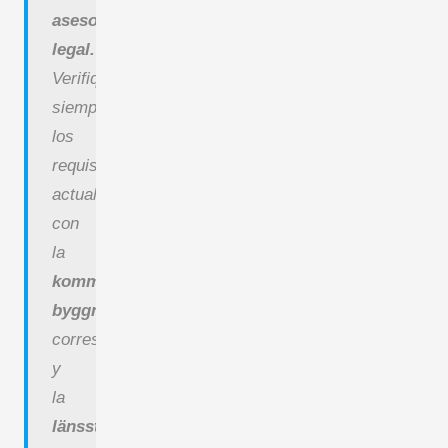
asesoría
legal.
Verifique
siempre
los
requisitos
actuales
con
la
kommunens
byggnadsnämnd
correspondiente
y
la
länsstyrelse
,