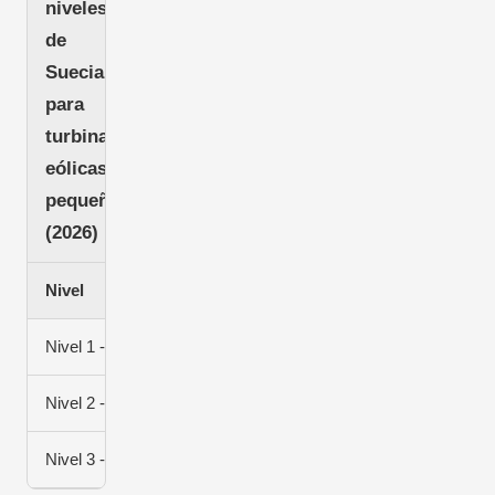
niveles
de
Suecia
para
turbinas
eólicas
pequeñas
(2026)
Nivel
Condicione
Nivel 1 - Exento de permiso
Turbinas mu
Nivel 2 - Se requiere permiso de construcción
La mayoría 
Nivel 3 - Miljöbalken
Turbinas de