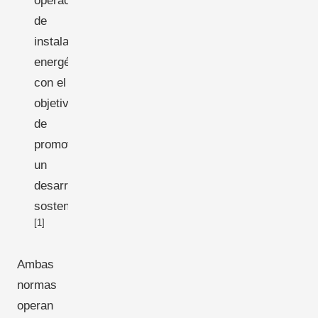
operación
de
instalaciones
energéticas,
con el
objetivo
de
promover
un
desarrollo
sostenible.
[1]
Ambas
normas
operan