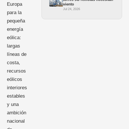
Europa
viento
Jul 24, 2026
para la
pequeña
energía
eólica:
largas
líneas de
costa,
recursos
eólicos
interiores
estables
y una
ambición
nacional