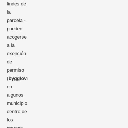
lindes de
la
parcela -
pueden
acogerse
a la
exención
de
permiso
(
bygglovsfritt
)
en
algunos
municipios,
dentro de
los