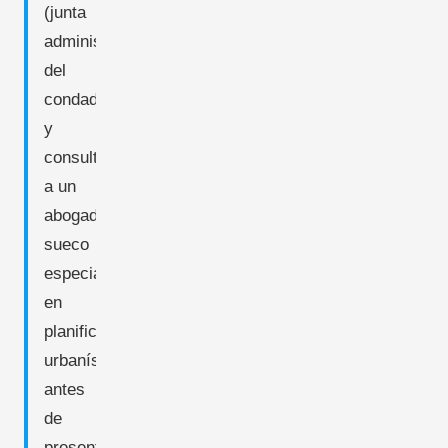
(junta
administrativa
del
condado),
y
consulte
a un
abogado
sueco
especializado
en
planificación
urbanística
antes
de
presentar