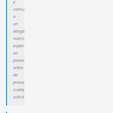
y
consulte
a
un
abogado
sueco
especializado
en
planeamiento
antes
de
presentar
cualquier
solicitud.