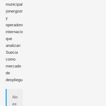
municipales
(energistrateger)
y
operadores
internacionales
que
analizan
Suecia
como
mercado
de
despliegue.
No
es