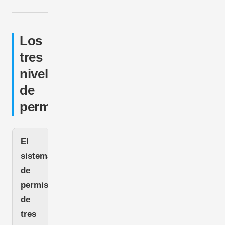
Los
tres
niveles
de
permiso
El
sistema
de
permisos
de
tres