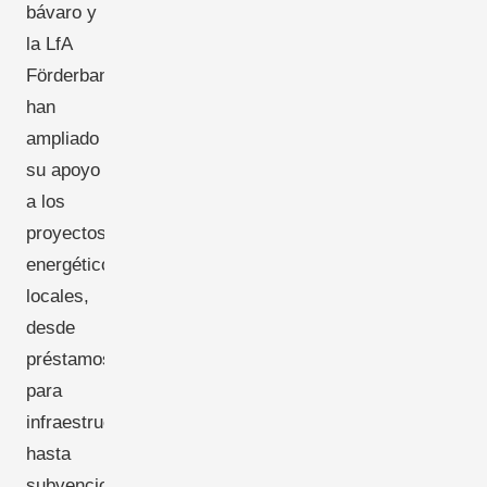
bávaro y
la LfA
Förderbank
han
ampliado
su apoyo
a los
proyectos
energéticos
locales,
desde
préstamos
para
infraestructuras
hasta
subvenciones