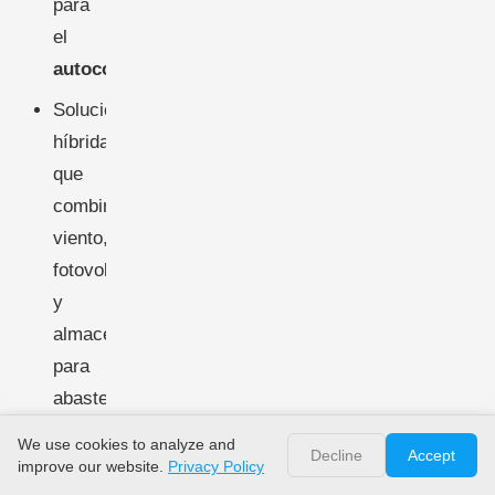
para
el
autoconsumo
Soluciones
híbridas
que
combinan
viento,
fotovoltaica
y
almacenamiento
para
abastecer
instalaciones
We use cookies to analyze and
Decline
Accept
municipales
improve our website.
Privacy Policy