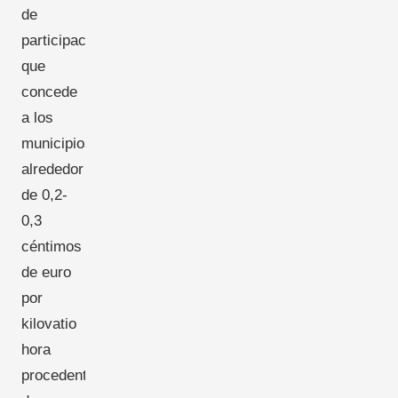
de
participación
que
concede
a los
municipios
alrededor
de 0,2-
0,3
céntimos
de euro
por
kilovatio
hora
procedentes