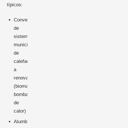
típicos:
Conversión
de
sistemas
municipales
de
calefacción
a
renovables
(biomasa,
bombas
de
calor)
Alumbrado