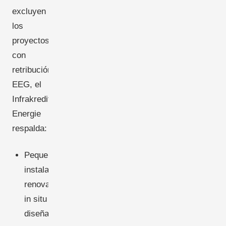
excluyen
los
proyectos
con
retribución
EEG, el
Infrakredit
Energie
respalda:
Pequeñas
instalaciones
renovables
in situ
diseñadas