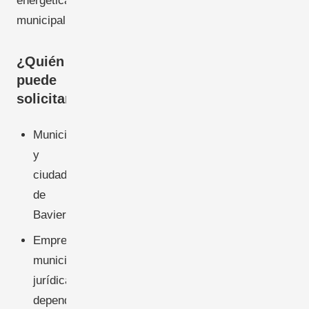
energética
municipal.
¿Quién
puede
solicitarlo?
Municipios
y
ciudades
de
Baviera
Empresas
municipales
jurídicamente
dependientes