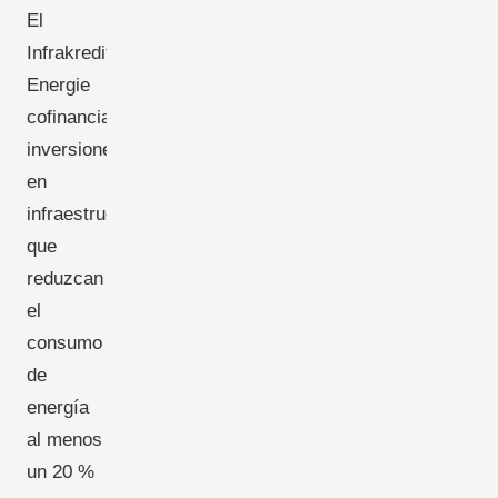
El
Infrakredit
Energie
cofinancia
inversiones
en
infraestructuras
que
reduzcan
el
consumo
de
energía
al menos
un 20 %