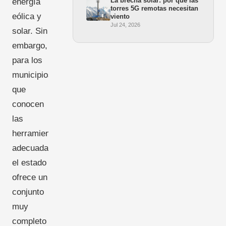
La brecha solar: por qué las
energía
torres 5G remotas necesitan
eólica y
viento
Jul 24, 2026
solar. Sin
embargo,
para los
municipios
que
conocen
las
herramientas
adecuadas,
el estado
ofrece un
conjunto
muy
completo