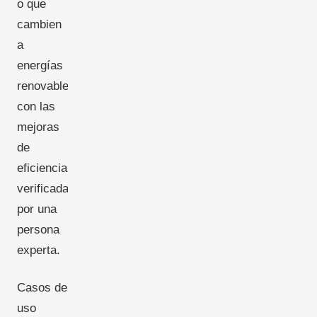
o que
cambien
a
energías
renovables,
con las
mejoras
de
eficiencia
verificadas
por una
persona
experta.
Casos de
uso