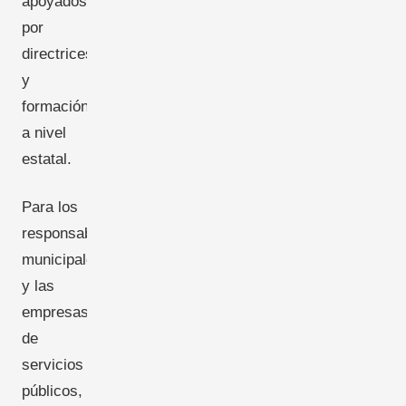
apoyados
por
directrices
y
formación
a nivel
estatal.
Para los
responsables
municipales
y las
empresas
de
servicios
públicos,