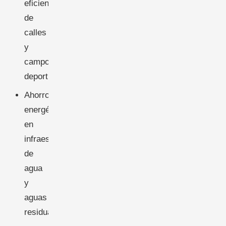
eficiente
de
calles
y
campos
deportivos
Ahorro
energético
en
infraestructuras
de
agua
y
aguas
residuales