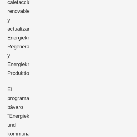
calefacción
renovable
y
actualizando
Energiekredit
Regenerativ
y
Energiekredit
Produktion.
El
programa
bávaro
"Energiekonzepte
und
kommunale