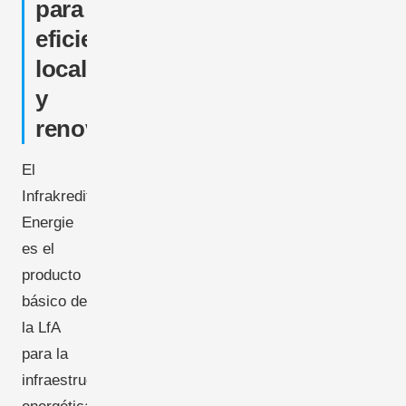
para
eficiencia
local
y
renovables
El
Infrakredit
Energie
es el
producto
básico de
la LfA
para la
infraestructura