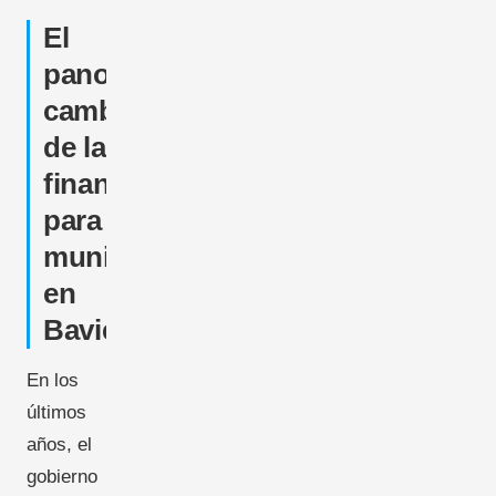
El
panorama
cambiante
de la
financiación
para
municipios
en
Baviera
En los
últimos
años, el
gobierno