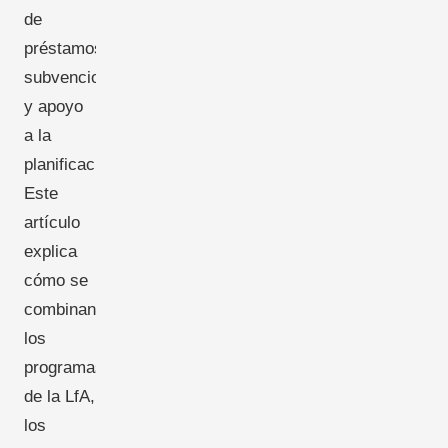
de
préstamos,
subvenciones
y apoyo
a la
planificación.
Este
artículo
explica
cómo se
combinan
los
programas
de la LfA,
los