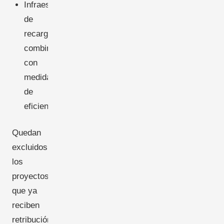
Infraestructura
de
recarga
combinada
con
medidas
de
eficiencia
Quedan
excluidos
los
proyectos
que ya
reciben
retribución