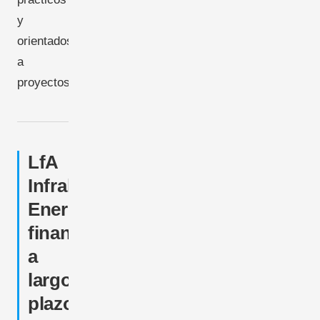
y
orientados
a
proyectos.
LfA
Infrakredit
Energie:
financiación
a
largo
plazo