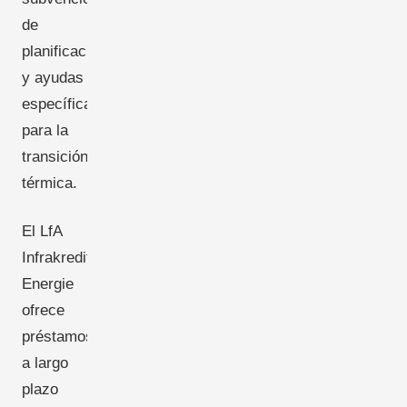
de
planificación
y ayudas
específicas
para la
transición
térmica.
El LfA
Infrakredit
Energie
ofrece
préstamos
a largo
plazo