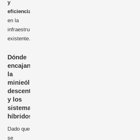
y
eficiencia
en la
infraestructura
existente.
Dónde
encajan
la
minieólica
descentralizada
y los
sistemas
híbridos
Dado que
se