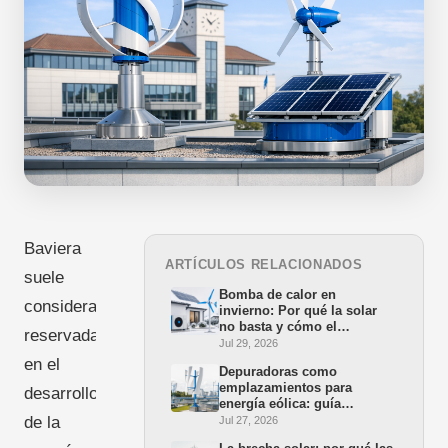
Baviera
ARTÍCULOS RELACIONADOS
suele
Bomba de calor en
considerarse
invierno: Por qué la solar
no basta y cómo el
reservada
minieólico cierra la brecha
Jul 29, 2026
en el
Depuradoras como
emplazamientos para
desarrollo
energía eólica: guía
práctica para alcaldes y
de la
Jul 27, 2026
empresas municipales