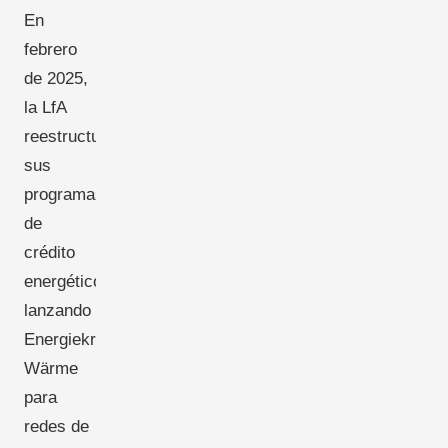
En
febrero
de 2025,
la LfA
reestructuró
sus
programas
de
crédito
energético,
lanzando
Energiekredit
Wärme
para
redes de