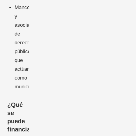
Mancomunidades
y
asociaciones
de
derecho
público
que
actúan
como
municipios
¿Qué
se
puede
financiar?