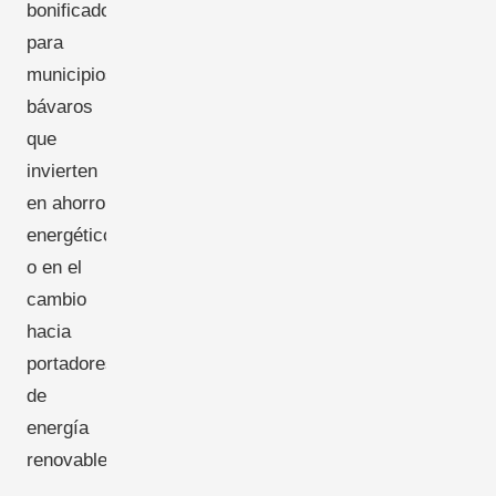
bonificados
para
municipios
bávaros
que
invierten
en ahorro
energético
o en el
cambio
hacia
portadores
de
energía
renovable.