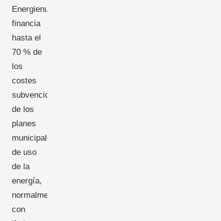
Energienutzungspläne"
financia
hasta el
70 % de
los
costes
subvencionables
de los
planes
municipales
de uso
de la
energía,
normalmente
con