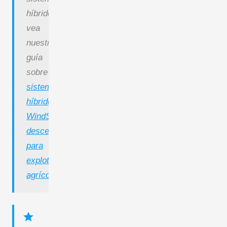
híbridos,
vea
nuestra
guía
sobre
sistemas
híbridos
WindSun
descentralizados
para
explotaciones
agrícolas
.
star