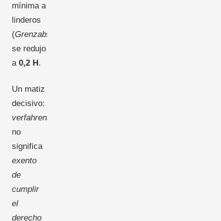
mínima a
linderos
(
Grenzabstand
)
se redujo
a
0,2 H
.
Un matiz
decisivo:
verfahrensfrei
no
significa
exento
de
cumplir
el
derecho