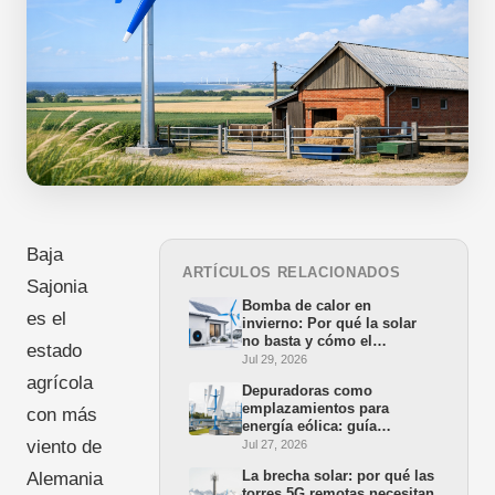
Baja
ARTÍCULOS RELACIONADOS
Sajonia
Bomba de calor en
es el
invierno: Por qué la solar
no basta y cómo el
estado
minieólico cierra la brecha
Jul 29, 2026
agrícola
Depuradoras como
emplazamientos para
con más
energía eólica: guía
práctica para alcaldes y
viento de
Jul 27, 2026
empresas municipales
La brecha solar: por qué las
Alemania
torres 5G remotas necesitan