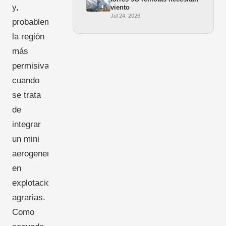
y,
viento
Jul 24, 2026
probablemente,
la región
más
permisiva
cuando
se trata
de
integrar
un mini
aerogenerador
en
explotaciones
agrarias.
Como