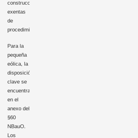
construcción
exentas
de
procedimiento).
Para la
pequeña
eólica, la
disposición
clave se
encuentra
en el
anexo del
§60
NBauO.
Los