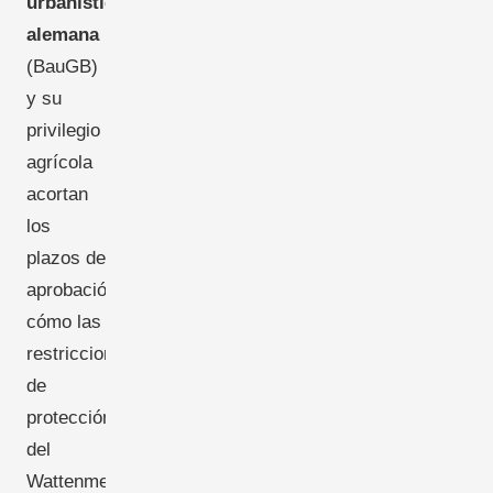
urbanística
alemana
(BauGB)
y su
privilegio
agrícola
acortan
los
plazos de
aprobación,
cómo las
restricciones
de
protección
del
Wattenmeer