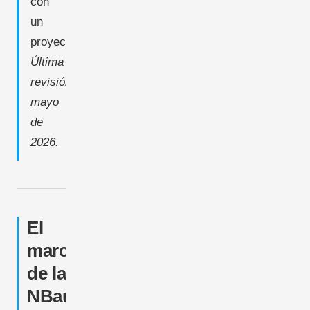
con
un
proyecto.
Última
revisión:
mayo
de
2026.
El
marco
de la
NBauO: