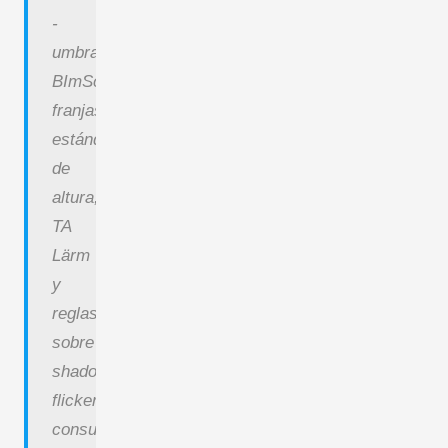
-
umbrales
BImSchG,
franjas
estándar
de
altura,
TA
Lärm
y
reglas
sobre
shadow
flicker
-
consulte