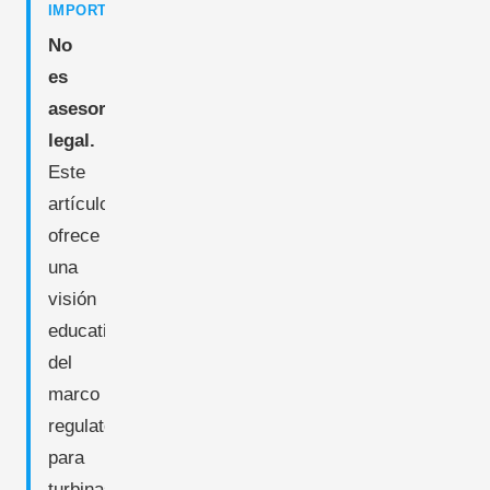
IMPORTANT
No
es
asesoramiento
legal.
Este
artículo
ofrece
una
visión
educativa
del
marco
regulatorio
para
turbinas