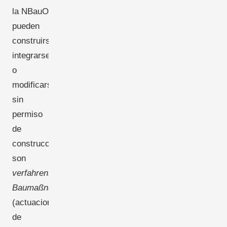
la NBauO
pueden
construirse,
integrarse
o
modificarse
sin
permiso
de
construcción:
son
verfahrensfreie
Baumaßnahmen
(actuaciones
de