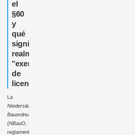
el
§60
y
qué
significa
realmente
"exento
de
licencia"
La
Niedersächsische
Bauordnung
(NBauO,
reglamento