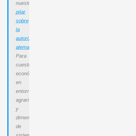
nuestro
pilar
sobre
la
autorización
alemana
.
Para
cuestiones
económicas
en
entornos
agrarios
y
dimensionamiento
de
sistemas