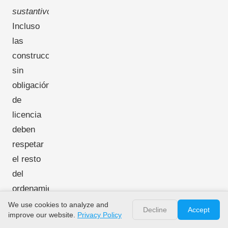
sustantivo
.
Incluso
las
construcciones
sin
obligación
de
licencia
deben
respetar
el resto
del
ordenamiento
de
We use cookies to analyze and
Decline
Accept
improve our website.
Privacy Policy
planificación