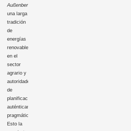
Außenbereich
,
una larga
tradición
de
energías
renovables
en el
sector
agrario y
autoridades
de
planificación
auténticamente
pragmáticas.
Esto la