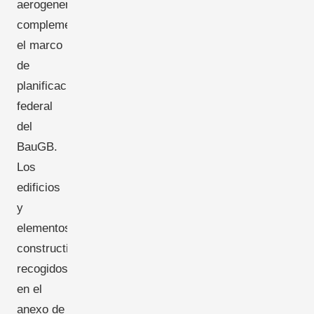
aerogeneradores,
complementando
el marco
de
planificación
federal
del
BauGB.
Los
edificios
y
elementos
constructivos
recogidos
en el
anexo de