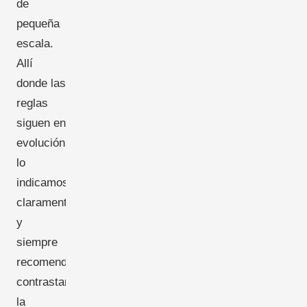
de
pequeña
escala.
Allí
donde las
reglas
siguen en
evolución,
lo
indicamos
claramente,
y
siempre
recomendamos
contrastar
la