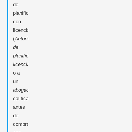
de
planificación
con
licencia
(
Autoridad
de
planificación
licenciada
)
o a
un
abogado
calificado
antes
de
comprometerse