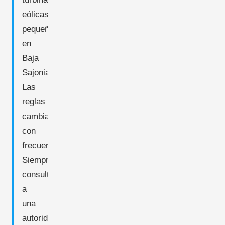
eólicas
pequeñas
en
Baja
Sajonia.
Las
reglas
cambian
con
frecuencia.
Siempre
consulte
a
una
autoridad