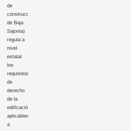
de
construcción
de Baja
Sajonia)
regula a
nivel
estatal
los
requisitos
de
derecho
de la
edificación
aplicables
a