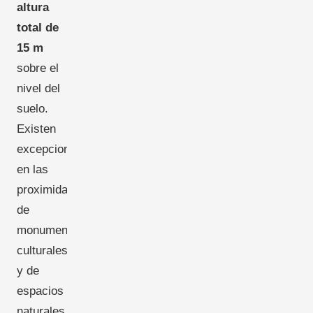
altura
total de
15 m
sobre el
nivel del
suelo.
Existen
excepciones
en las
proximidades
de
monumentos
culturales
y de
espacios
naturales