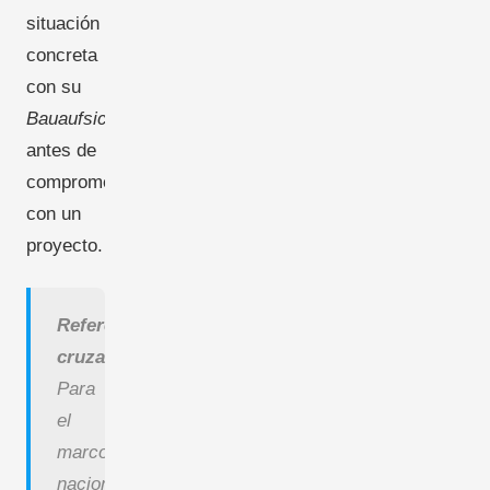
situación
concreta
con su
Bauaufsichtsbehörde
antes de
comprometerse
con un
proyecto.
Referencia
cruzada:
Para
el
marco
nacional